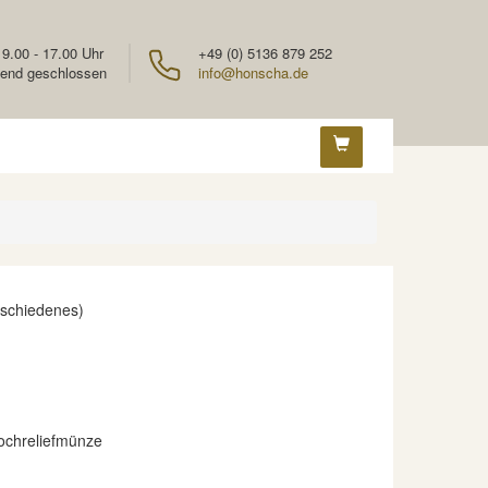
 9.00 - 17.00 Uhr
+49 (0) 5136 879 252
end geschlossen
info@honscha.de
rschiedenes)
ochreliefmünze