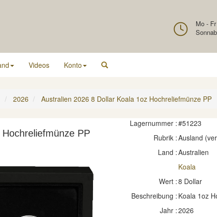
Mo - Fr
Sonnab
and
Videos
Konto
n
2026
Australien 2026 8 Dollar Koala 1oz Hochreliefmünze PP
Lagernummer :
#51223
z Hochreliefmünze PP
Rubrik :
Ausland (ve
Land :
Australien
Koala
Wert :
8 Dollar
Beschreibung :
Koala 1oz H
Jahr :
2026