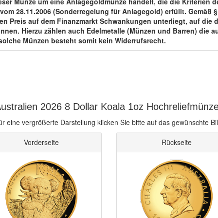
eser Münze um eine Anlagegoldmünze handelt, die die Kriterien des 
om 28.11.2006 (Sonderregelung für Anlagegold) erfüllt. Gemäß § 3
ren Preis auf dem Finanzmarkt Schwankungen unterliegt, auf die d
können. Hierzu zählen auch Edelmetalle (Münzen und Barren) die a
solche Münzen besteht somit kein Widerrufsrecht.
ustralien 2026 8 Dollar Koala 1oz Hochreliefmünze
ür eine vergrößerte Darstellung klicken Sie bitte auf das gewünschte Bil
Vorderseite
Rückseite