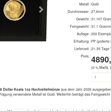
Metall :
Gold
Next
Durchmesser :
27,6mm
Gewicht :
31.107 Gra
Feingewicht :
31.1 Gramm
Auflage :
200 Exempl
Erhaltung :
PP (polierte 
Lieferzeit :
21-35 Tage 
Preis :
4890,
(0 % MwSt. i
8 Dollar Koala 1oz Hochreliefmünze
aus dem Jahr 2026 ausgegeben 
ie Prägung verwendete Metall ist Gold. Weiterhin beträgt das Feingewi